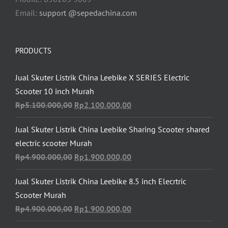
Email:
support @sepedachina.com
PRODUCTS
Jual Skuter Listrik China Leebike X SERIES Electric
Scooter 10 inch Murah
Original
Current
Rp
5.100.000,00
Rp
2.100.000,00
price
price
Jual Skuter Listrik China Leebike Sharing Scooter shared
was:
is:
electric scooter Murah
Rp5.100.000,00.
Rp2.100.000,00.
Original
Current
Rp
4.900.000,00
Rp
1.900.000,00
price
price
Jual Skuter Listrik China Leebike 8.5 inch Elecrtric
was:
is:
Scooter Murah
Rp4.900.000,00.
Rp1.900.000,00.
Original
Current
Rp
4.900.000,00
Rp
1.900.000,00
price
price