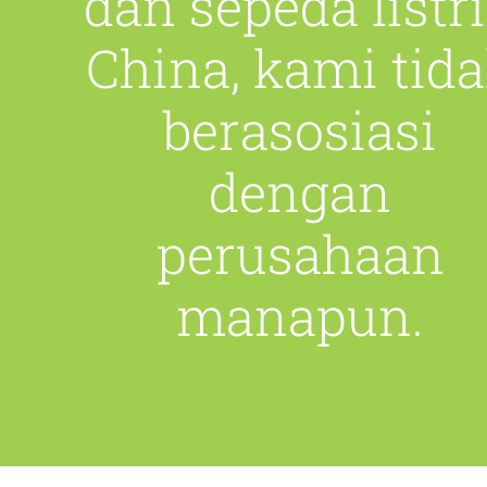
dan sepeda listr
China, kami tid
berasosiasi
dengan
perusahaan
manapun.